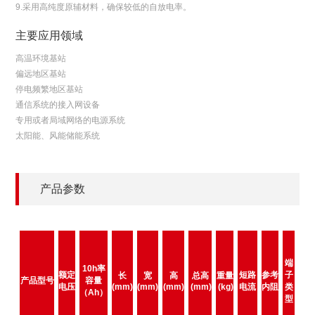
9.采用高纯度原辅材料，确保较低的自放电率。
主要应用领域
高温环境基站
偏远地区基站
停电频繁地区基站
通信系统的接入网设备
专用或者局域网络的电源系统
太阳能、风能储能系统
产品参数
端
10h率
额定
短路
参考
子
长
宽
高
总高
重量
产品型号
容量
电压
(mm)
(mm)
(mm)
(mm)
(kg)
电流
内阻
类
（Ah）
型