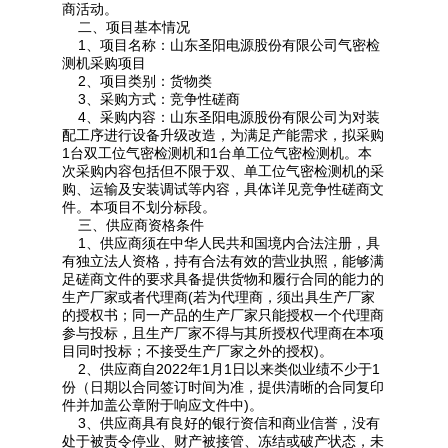
商活动。
二、项目基本情况
1、项目名称：山东圣阳电源股份有限公司气密检
测机采购项目
2、项目类别：货物类
3、采购方式：竞争性磋商
4、采购内容：山东圣阳电源股份有限公司为对装
配工序进行设备升级改造，为满足产能需求，拟采购
1台双工位气密检测机和1台单工位气密检测机。本
次采购内容包括但不限于双、单工位气密检测机的采
购、运输及安装调试等内容，具体详见竞争性磋商文
件。本项目不划分标段。
三、供应商资格条件
1、供应商须在中华人民共和国境内合法注册，具
有独立法人资格，持有合法有效的营业执照，能够满
足磋商文件的要求具备提供货物和履行合同的能力的
生产厂家或者代理商(若为代理商，须出具生产厂家
的授权书；同一产品的生产厂家只能授权一个代理商
参与投标，且生产厂家不得与其所授权代理商在本项
目同时投标；不接受生产厂家之外的授权)。
2、供应商自2022年1月1日以来类似业绩不少于1
份（日期以合同签订时间为准，提供清晰的合同复印
件并加盖公章附于响应文件中)。
3、供应商具有良好的银行资信和商业信誉，没有
处于被责令停业、财产被接管、冻结或破产状态，未