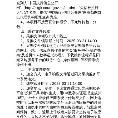
被列入"中国执行信息公开
网"（http://zxgk.court.gov.cn/shixin/）“失信被执行
人”记录名单，提供“中国执行信息公开网”网页截图或
以代理机构现场查询为准。
4、本项目不接受联合体报价，不允许转包、分
包。
四、采购文件领取
1、采购文件领取方式：线上
2、采购文件领取截止时间：2025-03-21 14:00
3、采购文件领取地点：登录阳光采购服务平台系
统网上下载。 供应商操作参见首页“服务中心-操作指
南”及首页“CA 数字证书办理”。下载操作流程详见阳
光采购服务平台的服务中心--操作指南--供应商系统
操作手册。
五、响应文件提交
1、递交方式：电子响应文件通过阳光采购服务平
台系统递交。
2、递交截止时间：2025-03-21 14:00
3、递交地点：制作：响应文件通过阳光采购服务
平台“投标工具”制作生成，用CA数字认证证书生成并
加密。上传：登录供应商系统上传响应文件，网上递
交时间以服务器收到响应文件后返回的回执中的时间
为准（回执中的时间由时间戳服务器生成，与北京时
间保持一致）。逾期上传或者未按要求上传电子响应
文件的，采购人不予受理。递交地点：通过阳光采购