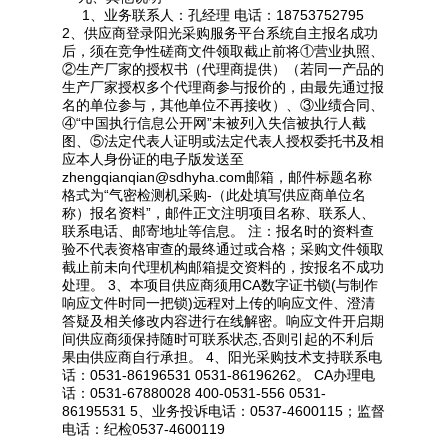
1、业务联系人：孔经理 电话：18753752795
2、供应商登录阳光采购服务平台系统自主报名成功
后，须在竞争性磋商文件领取截止前将①营业执照、
②生产厂家的授权书（代理商提供）（若同一产品的
生产厂家授权多个代理商参与报价的，由最先通过报
名的单位参与，其他单位不再接收）、③业绩合同、
④“中国执行信息公开网”未被列入失信被执行人截
图、⑤法定代表人证明或法定代表人授权委托书及相
应本人身份证的电子版发送至
zhengqianqian@sdhyha.com邮箱，邮件标题名称
格式为“气密检测机采购-（此处填写供应商单位名
称）报名资料”，邮件正文注明项目名称、联系人、
联系电话、邮寄地址等信息。 注：报名时的资料查
验不代表资格审查的最终通过或合格；采购文件领取
截止前未向代理机构邮箱提交资料的，按报名不成功
处理。 3、本项目供应商须用CA数字证书锁(与制作
响应文件时同一把锁)远程对上传的响应文件、澄清
答疑及相关修改内容进行在线解密。响应文件开启期
间供应商须保持随时可联系状态,否则引起的不利后
果由供应商自行承担。 4、阳光采购技术支持联系电
话：0531-86196531 0531-86196262。 CA办理电
话：0531-67880028 400-0531-556 0531-
86195531 5、业务投诉电话：0537-4600115；监督
电话：纪检0537-4600119